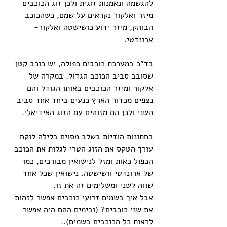
להגשמה ונאמנות זוגית ולכן זוג הכוכבים 
מיזר ואלקור נקראים על שמם, כשהכוכב 
הבוהק, מיזר ידוע כושישטה ואלקור- 
ארונדטי.
בד"כ במערכת כוכבים כפולה, יש כוכב קטן 
שסובב סביב הכוכב הגדול. במקרה של 
אלקור ומיזר הכוכבים באותו הגודל והם 
נצפים מכדור הארץ כנעים ביחד אחד סביב 
השני ולכן הם מזוהים עם הזוג האידיאלי.
בחתונות הודיות בשלב מסוים בלילה לוקח 
עורך הטקס את הזוג הטרי לגלות את הכוכב 
הכפול כאות ומזל לנישואין מבורכים, כמו 
של ארונדטי וושישטה. נישואין שכל אחד 
שווה לשני ומשלימים זה את זו.
אבל איך בשמים זרועי כוכבים אפשר לזהות 
את שני כוכבים? (ובימים ההם היה אפשר 
לראות כל הכוכבים בשמים)..