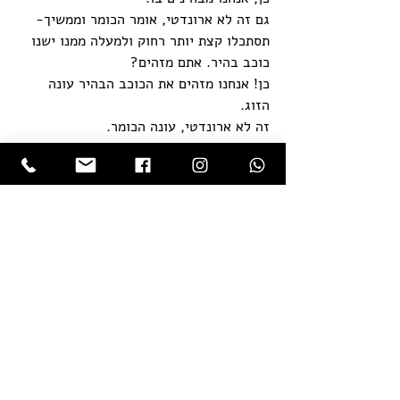
גם זה לא ארונדטי, אומר הכומר וממשיך- 
תסתכלו קצת יותר רחוק ולמעלה ממנו ישנו 
כוכב בהיר. אתם מזהים?
כן! אנחנו מזהים את הכוכב הבהיר עונה 
הזוג.
זה לא ארונדטי, עונה הכומר.
וכך ממשיך הכומר לפסול את כל הכוכבים 
האחרים עד שהם מגלים את זוג הכוכבים 
ארונדטי וושישטה.
באותו האופן, הדרך שלנו לגלות את פורושה 
בתוכנו היא על דרך השלילה, מה שאני לא. 
זאת אומרת שכל דבר שאנחנו מזהים בתוכנו 
כזמני ומשתנה הוא לא האנרגיה של האני 
הנצחי -אותו יסוד אינסופי, בלתי משתנה 
ובלתי נכחד שמוגבל בתוך הצורה של הגוף. 
מתוך הגילוי הראשוני הזה אפשר להתחיל 
ליצור מרחק מההזדהות המוטעית עם חוויות 