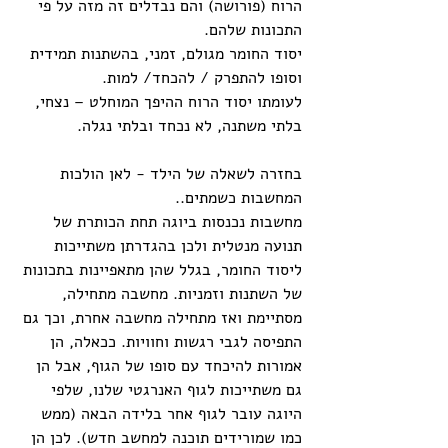
הרוח (פורושה) והם נבדלים זה מזה על פי 
התכונות שלהם.
יסוד החומר מגולם, זמני, בהשתנות תמידית 
וסופו להתפרק / להכחד/ למות.
לעומתו יסוד הרוח ההיפך המוחלט – נצחי, 
בלתי משתנה, לא נכחד ובלתי נגלה.
בחזרה לשאלה של הילד - לאן הולכות 
המחשבות כשמתים..
מחשבות נכנסות ביוגה תחת הכותרת של 
תנועה מנטלית ולכן בהגדרתן משתייכות 
ליסוד החומר, בגלל שהן מתאפיינות בתכונות 
של השתנות וזמניות. מחשבה מתחילה, 
מסתיימת ואז מתחילה מחשבה אחרת, וכך גם 
התפיסה לגבי רגשות וחוויות. ככאלה, הן 
אמורות להיכחד עם סופו של הגוף, אבל הן 
גם משתייכות לגוף האנרגטי שלנו, שלפי 
היוגה עובר לגוף אחר בלידה הבאה (ממש 
כמו שמורידים תוכנה למחשב חדש). לכן הן 