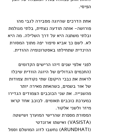
הפיסי.
אחת הדרכים שהיוגה מסבירה לגבי מהו 
פורושה- אותה תודעה נצחית, בלתי מגולמת 
ובלתי משתנה היא על דרך השלילה. מה היא 
לא. לשם כך אביא סיפור יפה מתוך המסורת 
ההינדית שתחילתו באסטרונומיה ההודית.
לפני אלפי שנים זיהו הרישים הקדומים 
(החכמים הגדולים של היוגה הוודית שיכלו 
לראות את נבכי היקום) שתי נקודות צמודות 
של אור בשמים, כשהאחת מאירה יותר 
מהשנייה. את שני הכוכבים הצמודים הגדירו 
כמערכת כוכבים תאומים. לכוכב אחד קראו 
מיזר ולשני אלקור.
המסורת מספרת שהרישי המוערך ושישטה 
(VASISTA) ואישתו ארונדטי 
(ARUNDHATI) נחשבו לזוג המושלם וסמל 