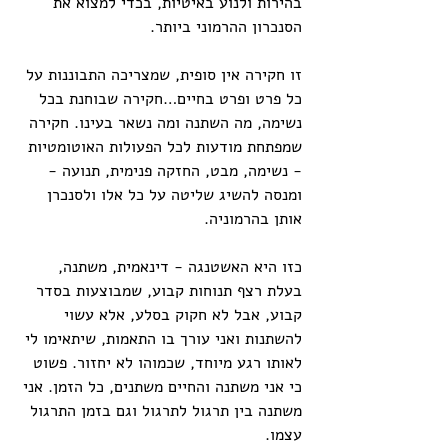
בהירות ולנוע באיטיות, בכדי למצוא את 
הסנכרון ההרמוני ביותר. 
זו חקירה אין סופית, שמצריכה התבוננות על 
כל פרט ופרט בחיים…חקירה שבוחנת בכל 
נשימה, מה השתנה ומה נשאר בעינו. חקירה 
שמפתחת מודעות לכל הפעולות האוטומטיות 
- נשימה, מבט, החזקה פנימית, תנועה - 
ומנסה להשיג שליטה על כל אלו ולסנכרן 
אותן בהרמוניה. 
כזו היא האשטנגה - דינאמית, משתנה, 
בעלת רצף תנוחות קבוע, שמבוצעות בסדר 
קבוע, אבל לא חקוק בסלע, אלא עשוי 
להשתנות ואני עורך בו התאמות, שיתאימו לי 
לאותו רגע מיוחד, שכמוהו לא יחזור. פשוט 
כי אני משתנה והחיים משתנים, כל הזמן. אני 
משתנה בין תרגול לתרגול וגם בזמן התרגול 
עצמו. 