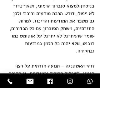
בניסיון למצוא סנכרון הרמוני, ושאף כדור 
לא ייפול, דורש הרבה מודעות וריכוז ולכן 
גם משפר את המודעות והריכוז. למרות 
החזרתיות, משחק הסנכרון עם כל הכדורים, 
שומר שהמתרגל לא יתרגל על אוטומט כמו 
רובוט, אלא יהיה כל הזמן במודעות 
ובחקירה.
זוהי האשטנגה - תנועה חזרתית על רצף 
הגיוני, לשכלול הריכוז והמודעות. זו חקירה 
עמוקה של מודעות - לכל נשימה, לכל 
תנועה, לכל החזקה פנימית, לכל מבט - 
ומציאת איזון הרמוני, במטרה להיות 
בהתבוננות במשתנה, בשביל למצוא 
ולהתקרב אל העצמי הקבוע, הנצחי והלא 
משתנה.
נמסטה 